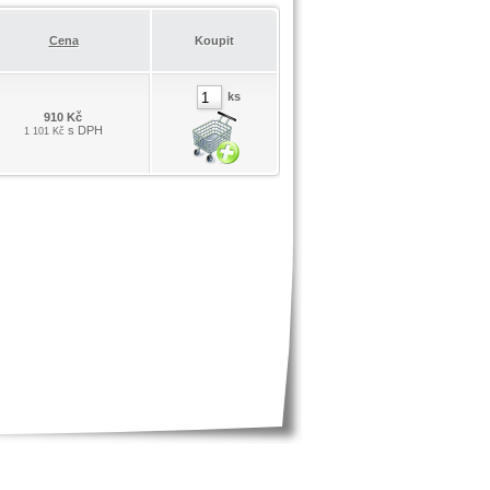
Cena
Koupit
ks
910 Kč
s DPH
1 101 Kč