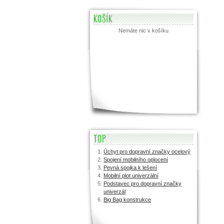
KOŠÍK
Nemáte nic v košíku
TOP
Úchyt pro dopravní značky ocelový
Spojení mobilního oplocení
Pevná spojka k lešení
Mobilní plot univerzální
Podstavec pro dopravní značky
univerzál
Big Bag konstrukce