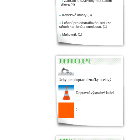
Zábradlí s uzavřeným držákem
dřeva (4)
Kabelové mosty (3)
Lešení pro odstraňování ledu ze
střech kamionů a omnibusů. (1)
Maltovník (1)
DOPORUČUJEME
Úchyt pro dopravní značky ocelový
Dopravní výstražný kužel
2